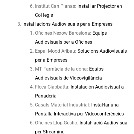
Institut Can Planas:
Instal·lar Projector en
Col·legis
Instal·lacions Audiovisuals per a Empreses
Oficines Nexow Barcelona:
Equips
Audiovisuals per a Oficines
Espai Mood Aribau:
Solucions Audiovisuals
per a Empreses
MT Farmàcia de la dona:
Equips
Audiovisuals de Videovigilància
Fleca Ciabbatta:
Instalación Audiovisual a
Panadería
Casals Material Industrial:
Instal·lar una
Pantalla Interactiva per Videoconferències
Oficines Llop Gestió:
Instal·lació Audiovisual
per Streaming