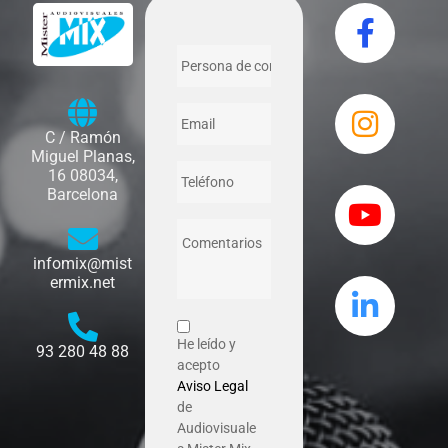
C / Ramón
Miguel Planas,
16 08034,
Barcelona
infomix@mist
ermix.net
He leído y
93 280 48 88
acepto
Aviso Legal
de
Audiovisuale