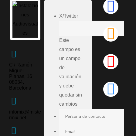
X/Twitter
Este
campo es
un campo
C / Ramón
de
Miguel
Planas, 16
validación
08034,
y debe
Barcelona
quedar sin
cambios.
infomix@miste
rmix.net