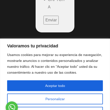
A
Indice
Valoramos tu privacidad
Aviso Legal
Usamos cookies para mejorar su experiencia de navegación,
mostrarle anuncios o contenidos personalizados y analizar
Politica privacidad
nuestro tráfico. Al hacer clic en “Aceptar todo” usted da su
consentimiento a nuestro uso de las cookies.
Politica de cookies
Aceptar todo
Copyright © 2025 Audiovisuales Mister Mix. All Rights
Reserved.
Personalizar