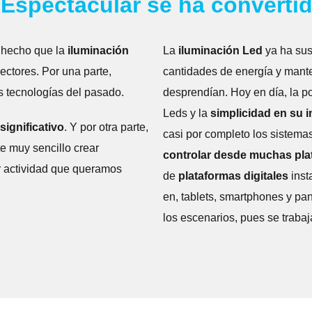
 Espectacular se ha convertid
hecho que la
iluminación
La
iluminación Led
ya ha sus
ctores. Por una parte,
cantidades de energía y mante
s tecnologías del pasado.
desprendían. Hoy en día, la p
Leds y la
simplicidad en su 
ignificativo
. Y por otra parte,
casi por completo los sistema
te muy sencillo crear
controlar desde muchas pla
r actividad que queramos
de
plataformas digitales
inst
en, tablets, smartphones y pa
los escenarios, pues se trabaj