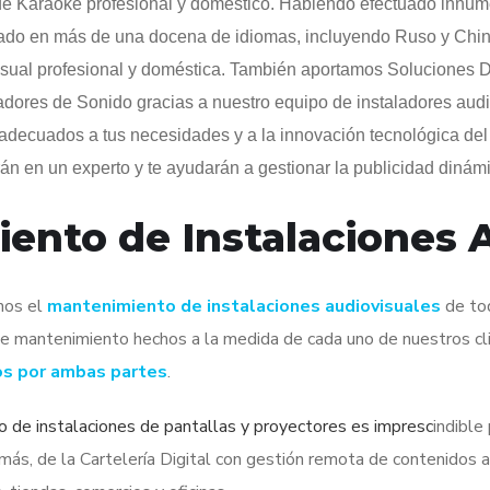
 de Karaoke profesional y doméstico. Habiendo efectuado innum
o en más de una docena de idiomas, incluyendo Ruso y Chino 
isual profesional y doméstica. También aportamos Soluciones Di
tadores de Sonido gracias a nuestro equipo de instaladores aud
 adecuados a tus necesidades y a la innovación tecnológica de
rán en un experto y te ayudarán a gestionar la publicidad dinám
nto de Instalaciones A
mos el
mantenimiento de instalaciones audiovisuales
de tod
e mantenimiento hechos a la medida de cada uno de nuestros cl
os por ambas partes
.
o de instalaciones de pantallas y proyectores
es impresc
indible
más, de la Cartelería Digital con gestión remota de contenidos a