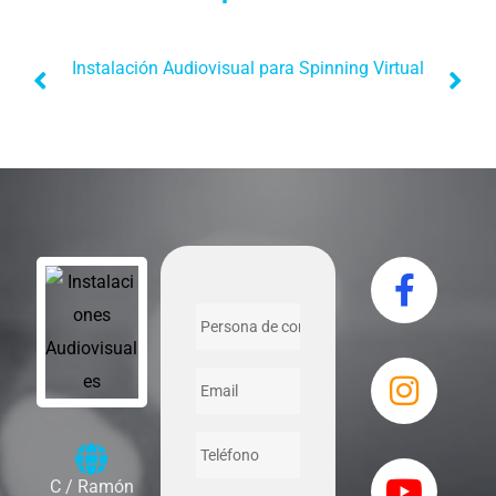
Instalación Audiovisual para Spinning Virtual
C / Ramón