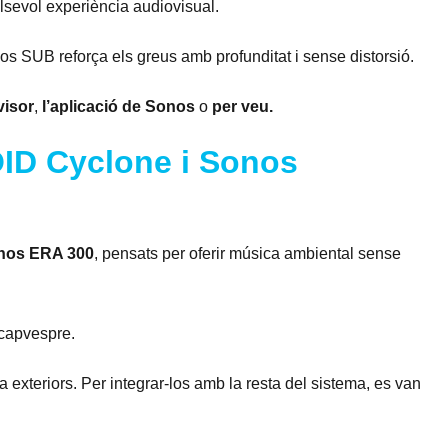
alsevol experiència audiovisual.
os SUB reforça els greus amb profunditat i sense distorsió.
visor
,
l’aplicació de Sonos
o
per veu.
VOID Cyclone i Sonos
onos ERA 300
, pensats per oferir música ambiental sense
 capvespre.
 exteriors. Per integrar-los amb la resta del sistema, es van