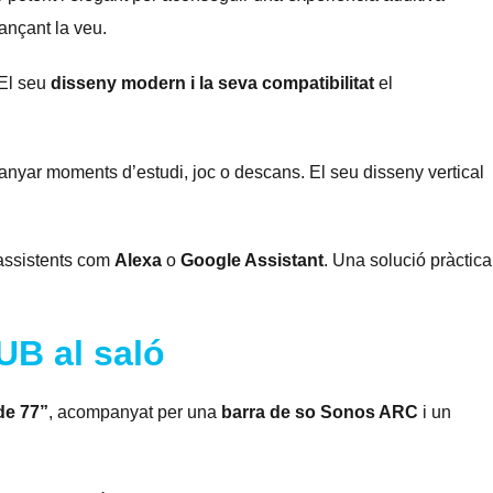
ançant la veu.
 El seu
disseny modern i la seva compatibilitat
el
yar moments d’estudi, joc o descans. El seu disseny vertical
 assistents com
Alexa
o
Google Assistant
. Una solució pràctica
UB al saló
de 77”
, acompanyat per una
barra de so Sonos ARC
i un