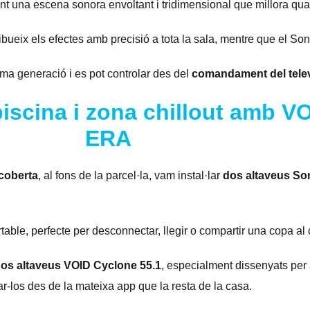
ant una escena sonora envoltant i tridimensional que millora qu
bueix els efectes amb precisió a tota la sala, mentre que el Son
ima generació i es pot controlar des del
comandament del tele
 piscina i zona chillout amb 
ERA
 coberta
, al fons de la parcel·la, vam instal·lar
dos altaveus S
rtable, perfecte per desconnectar, llegir o compartir una copa al
os altaveus VOID Cyclone 55.1
, especialment dissenyats per a
r-los des de la mateixa app que la resta de la casa.