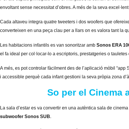
envoltant sense necessitat d’obres. A més de la seva excel·lent 
Cada altaveu integra quatre tweeters i dos woofers que ofereixe
converteixen en una peça clau per a llars on es valora tant la qua
Les habitacions infantils es van sonoritzar amb
Sonos ERA 10
el fa ideal per col·locar-lo a escriptoris, prestatgeries o taulete
A més, es pot controlar fàcilment des de l’aplicació mòbil “app
i accessible perquè cada infant gestioni la seva pròpia zona d’
So per el Cinema 
La sala d’estar es va convertir en una autèntica sala de cinema
subwoofer Sonos SUB
.