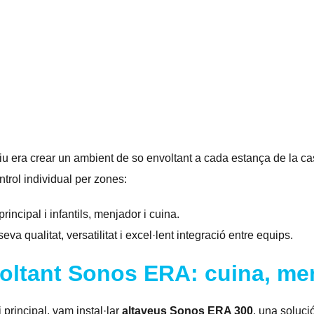
 Llar
ctiu era crear un ambient de so envoltant a cada estança de la 
ontrol individual per zones:
rincipal i infantils, menjador i cuina.
 seva qualitat, versatilitat i excel·lent integració entre equips.
oltant Sonos ERA: cuina, men
 principal, vam instal·lar
altaveus Sonos ERA 300
, una soluci