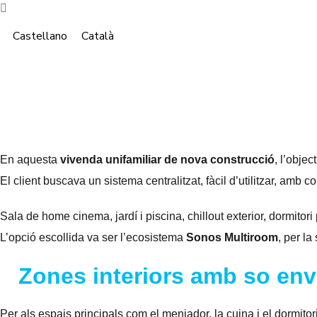
Castellano
Català
Instal·lació de So per a la
Sonos Multiroom
En aquesta
vivenda unifamiliar de nova construcció
, l’obje
El client buscava un sistema centralitzat, fàcil d’utilitzar, amb c
Sala de home cinema, jardí i piscina, chillout exterior, dormitori p
L’opció escollida va ser l’ecosistema
Sonos Multiroom
, per la
Zones interiors amb so env
Per als espais principals com el menjador, la cuina i el dormitori