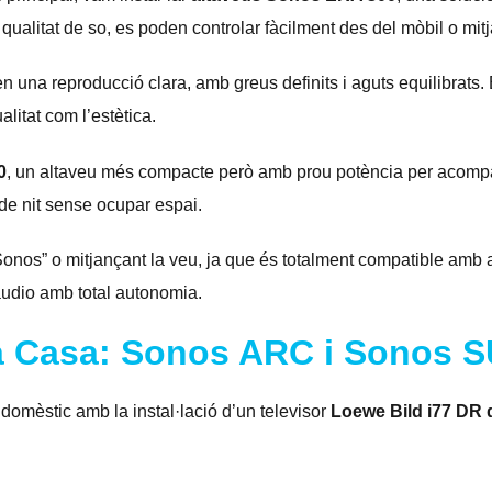
qualitat de so, es poden controlar fàcilment des del mòbil o mitj
n una reproducció clara, amb greus definits i aguts equilibrats.
litat com l’estètica.
0
, un altaveu més compacte però amb prou potència per acompan
s de nit sense ocupar espai.
 Sonos” o mitjançant la veu, ja que és totalment compatible amb
àudio amb total autonomia.
a Casa: Sonos ARC i Sonos S
 domèstic amb la instal·lació d’un televisor
Loewe Bild i77 DR 