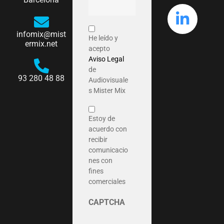
infomix@mist
He leído y
ermix.net
acepto
Aviso Legal
de
93 280 48 88
Audiovisuale
s Mister Mix
Estoy de
acuerdo con
recibir
comunicacio
nes con
fines
comerciales
CAPTCHA