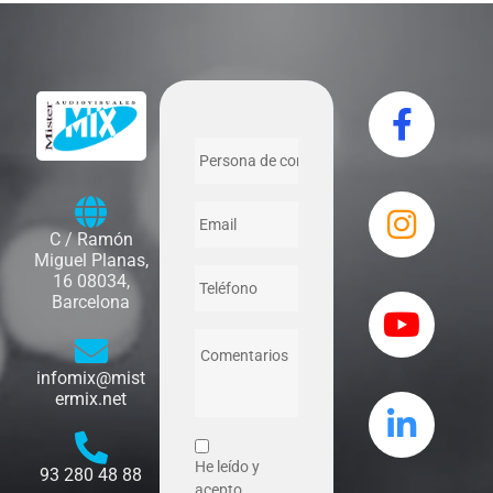
C / Ramón
Miguel Planas,
16 08034,
Barcelona
infomix@mist
ermix.net
He leído y
93 280 48 88
acepto