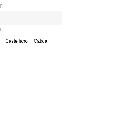
Castellano
Català
Instalac