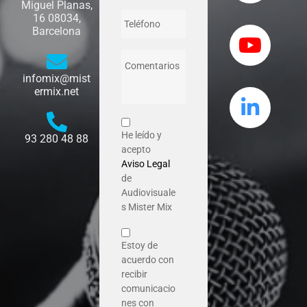
Miguel Planas,
16 08034,
Barcelona
infomix@mist
ermix.net
He leído y
93 280 48 88
acepto
Aviso Legal
de
Audiovisuale
s Mister Mix
Estoy de
acuerdo con
recibir
comunicacio
nes con