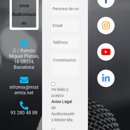
C / Ramón
Miguel Planas,
16 08034,
Barcelona
infomix@mist
He leído y
ermix.net
acepto
Aviso Legal
de
93 280 48 88
Audiovisuale
s Mister Mix