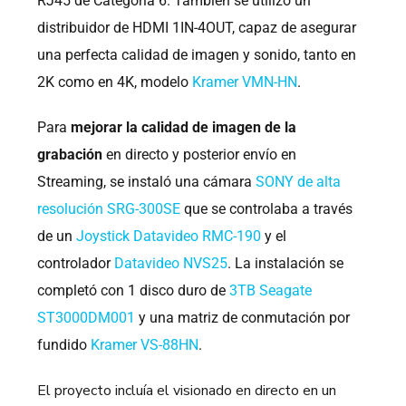
RJ45 de Categoría 6. También se utilizó un
distribuidor de HDMI 1IN-4OUT, capaz de asegurar
una perfecta calidad de imagen y sonido, tanto en
2K como en 4K, modelo
Kramer VMN-HN
.
Para
mejorar la calidad de imagen de la
grabación
en directo y posterior envío en
Streaming, se instaló una cámara
SONY de alta
resolución SRG-300SE
que se controlaba a través
de un
Joystick Datavideo RMC-190
y el
controlador
Datavideo NVS25
. La instalación se
completó con 1 disco duro de
3TB Seagate
ST3000DM001
y una matriz de conmutación por
fundido
Kramer VS-88HN
.
El proyecto incluía el visionado en directo en un