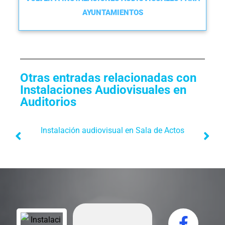
AYUNTAMIENTOS
Otras entradas relacionadas con
Instalaciones Audiovisuales en
Auditorios
Instalación audiovisual en Sala de Actos